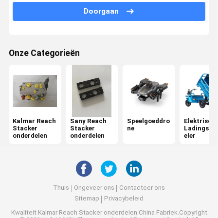
Doorgaan
Onderdelen voor Konecranes
Fantuzzi reserveonderdelen
Onze Categorieën
CVS Ferrari Reach Stacker onderdelen
Hyster Reach Stacker onderdelen
Volvo Penta Spare Parts
Kalmar Reach
Sany Reach
Speelgoeddro
Elektrisch
CUMMINS-motoronderdelen
Stacker
Stacker
ne
Ladingsdri
onderdelen
onderdelen
eler
Scania Motoronderdelen
Kessler-assenonderdelen
Rockwell-assenonderdelen
Thuis
Ongeveer ons
Contacteer ons
Sitemap
Privacybeleid
Onderdelen voor elmsproeiers
Kwaliteit
Kalmar Reach Stacker onderdelen
China Fabriek.Copyright