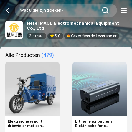
Hefei MXQL Electromechanical Equipment
Co., Ltd
3
5.0
Geverifieerde Leverancier
YEARS
Alle Producten
(479)
Elektrische vracht
Lithium-ionbatterij
driewieler met een
Elektrische fiets
capaciteit van 151 tot
accessoires gebouwd