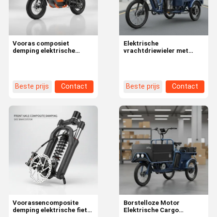
Vooras composiet
Elektrische
demping elektrische
vrachtdriewieler met
tweewieler met een
lithium-ionbatterij,
laadvermogen van 265 kg
schijfrem en 10 tot 15
en voor
graden geschikt voor
stadsbezorgtoepassingen
vrachtdistributie
Beste prijs
Contact
Beste prijs
Contact
Huis
Producten
Video's
Over Ons
Voorassencomposite
Borstelloze Motor
demping elektrische fiets
Elektrische Cargo