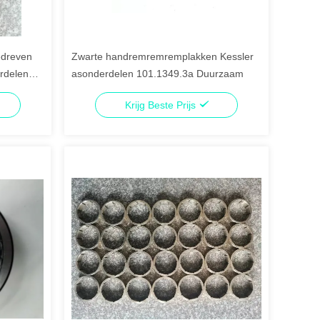
edreven
Zwarte handremremremplakken Kessler
rdelen
asonderdelen 101.1349.3a Duurzaam
Krijg Beste Prijs