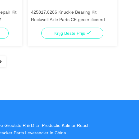
pair Kit
425817.8286 Knuckle Bearing Kit
M
Rockwell Axle Parts CE-gecertificeerd
Krijg Beste Prijs
e Grootste R & D En Productie Kalmar Reach
tacker Parts Leverancier In China