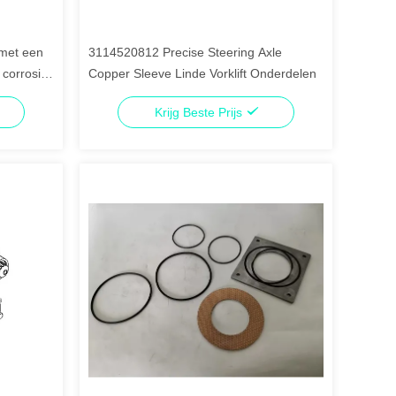
 met een
3114520812 Precise Steering Axle
 corrosie
Copper Sleeve Linde Vorklift Onderdelen
Krijg Beste Prijs