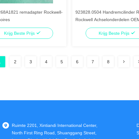
268A1821 remadapter Rockwell-
923828.0504 Handremcilinder Re
oires
Rockwell Achselonderdelen OE
Krijg Beste Prijs
Krijg Beste Prijs
1
2
3
4
5
6
7
8
Ruimte 2201, Xintiandi International Center,
D
North First Ring Road, Shuanggang Street,
S