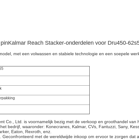
pin
Kalmar Reach Stacker-onderdelen voor Dru450-62
model, met een volwassen en stabiele technologie en een soepele wer
65
k
erpakking
ment Co., Ltd. is voornamelijk bezig met de verkoop en groothandel 
t bedrijf, waaronder: Konecranes, Kalmar, CVs, Fantuzzi, Sany, Kessle
arker, Eaton, Rexroth, enz.
en. Geconfronteerd met de wereldwijde inkoop om ervoor te zorgen dat a