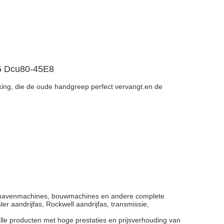
s5 Dcu80-45E8
king, die de oude handgreep perfect vervangt.en de
van havenmachines, bouwmachines en andere complete
r aandrijfas, Rockwell aandrijfas, transmissie,
lle producten met hoge prestaties en prijsverhouding van