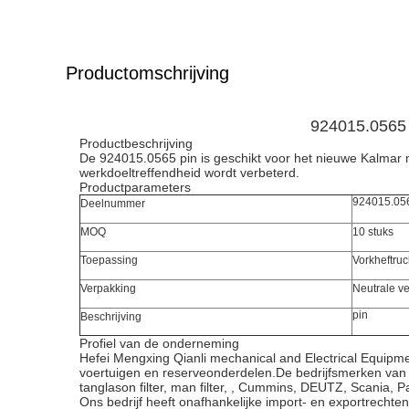
Productomschrijving
924015.0565 
Productbeschrijving
De 924015.0565 pin is geschikt voor het nieuwe Kalmar 
werkdoeltreffendheid wordt verbeterd.
Productparameters
924015.05
Deelnummer
MOQ
10 stuks
Toepassing
Vorkheftruc
Verpakking
Neutrale v
pin
Beschrijving
Profiel van de onderneming
Hefei Mengxing Qianli mechanical and Electrical Equip
voertuigen en reserveonderdelen.De bedrijfsmerken van he
tanglason filter, man filter, , Cummins, DEUTZ, Scania, P
Ons bedrijf heeft onafhankelijke import- en exportrecht