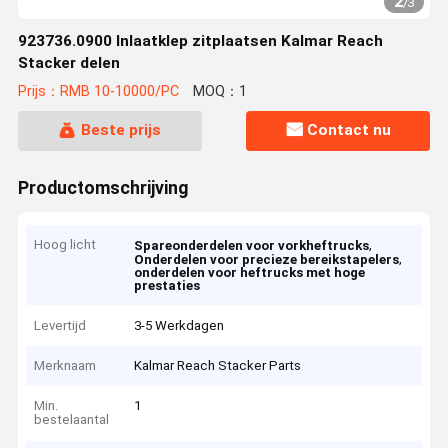
2
/
3
923736.0900 Inlaatklep zitplaatsen Kalmar Reach
Stacker delen
Prijs：RMB 10-10000/PC
MOQ：1
Beste prijs
Contact nu
Productomschrijving
Hoog licht
,
Spareonderdelen voor vorkheftrucks
,
Onderdelen voor precieze bereikstapelers
onderdelen voor heftrucks met hoge
prestaties
Levertijd
3-5 Werkdagen
Merknaam
Kalmar Reach Stacker Parts
Min.
1
bestelaantal