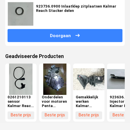
923736.0900 Inlaatklep zitplaatsen Kalmar
Reach Stacker delen
Doorgaan
Geadviseerde Producten
0261210113
Onderdelen
Gemakkelijk
923636.09
sensor
voor motoren
werken
Injector
Kalmar Reach
Penta
Kalmar
Kalmar Re
Stacker
waterpomp
vorkhef Spare
Stacker de
onderdelen
parts
Beste prijs
Beste prijs
Beste prijs
Beste pri
Operating
handle
Precise met