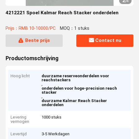
2
/
4
4212221 Spoel Kalmar Reach Stacker onderdelen
Prijs：RMB 10-10000/PC
MOQ：1 stuks
Beste prijs
Contact nu
Productomschrijving
Hoog licht
duurzame reserveonderdelen voor
reachstackers
,
onderdelen voor hoge-precision reach
stacker
,
duurzame Kalmar Reach Stacker
onderdelen
Levering
1000 stuks
vermogen
Levertijd
3-5 Werkdagen