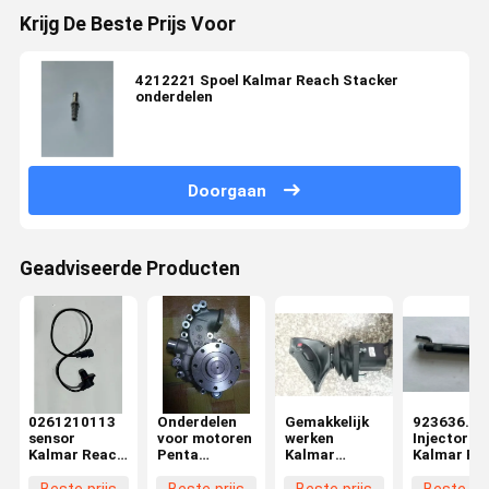
Krijg De Beste Prijs Voor
4212221 Spoel Kalmar Reach Stacker
onderdelen
Doorgaan
Geadviseerde Producten
0261210113
Onderdelen
Gemakkelijk
923636.09
sensor
voor motoren
werken
Injector
Kalmar Reach
Penta
Kalmar
Kalmar Re
Stacker
waterpomp
vorkhef Spare
Stacker de
onderdelen
parts