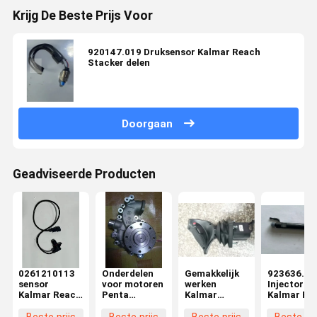
Krijg De Beste Prijs Voor
920147.019 Druksensor Kalmar Reach
Stacker delen
Doorgaan
Geadviseerde Producten
0261210113
Onderdelen
Gemakkelijk
923636.09
sensor
voor motoren
werken
Injector
Kalmar Reach
Penta
Kalmar
Kalmar Re
Stacker
waterpomp
vorkhef Spare
Stacker de
onderdelen
parts