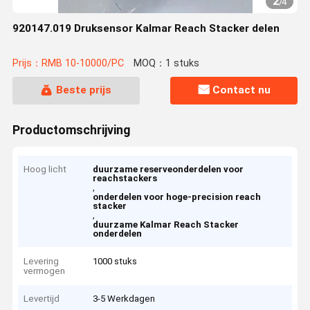
2
/
4
920147.019 Druksensor Kalmar Reach Stacker delen
Prijs：RMB 10-10000/PC
MOQ：1 stuks
Beste prijs
Contact nu
Productomschrijving
Hoog licht
duurzame reserveonderdelen voor
reachstackers
,
onderdelen voor hoge-precision reach
stacker
,
duurzame Kalmar Reach Stacker
onderdelen
Levering
1000 stuks
vermogen
Levertijd
3-5 Werkdagen