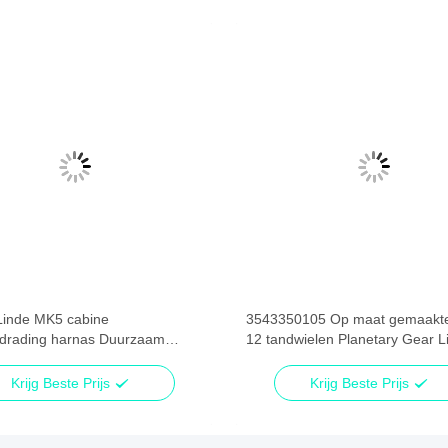
Linde MK5 cabine
3543350105 Op maat gemaakt
drading harnas Duurzaam
12 tandwielen Planetary Gear L
0455 24V
Reach Stacker Parts
Krijg Beste Prijs
Krijg Beste Prijs