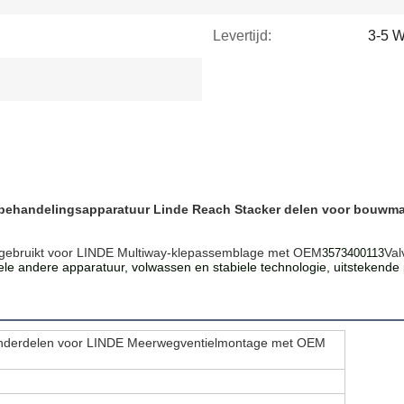
Levertijd:
3-5 
ftbehandelingsapparatuur Linde Reach Stacker delen voor bouwm
n gebruikt voor LINDE Multiway-klepassemblage met OEM
Val
3573400113
e andere apparatuur, volwassen en stabiele technologie, uitstekende p
ftonderdelen voor LINDE Meerwegventielmontage met OEM