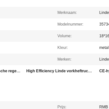
Merknaam:
Linde
Modelnummer:
3573
Volume:
18*1
Kleur:
meta
Merken:
Linde
Hoge-efficiëntie hydraulische regelklep
High Efficiency Linde vorkheftruck accessoires
CE-h
Prijs:
RMB 