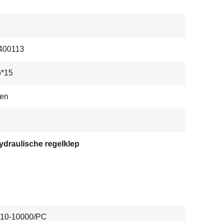
400113
6*15
len
ydraulische regelklep
10-10000/PC