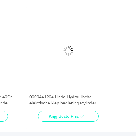
e 40Cr
0009441264 Linde Hydraulische
inde
elektrische klep bedieningscylinder
zijdelingse veiligheid veelzijdig
Krijg Beste Prijs