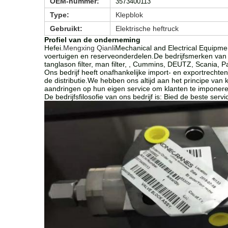
OEM-nummer:
3573400113
Type:
Klepblok
Gebruikt:
Elektrische heftruck
Profiel van de onderneming
Hefei.
Mengxing Qianli
Mechanical and Electrical Equipme
voertuigen en reserveonderdelen.De bedrijfsmerken van he
tanglason filter, man filter, , Cummins, DEUTZ, Scania, P
Ons bedrijf heeft onafhankelijke import- en exportrecht
de distributie.We hebben ons altijd aan het principe van 
aandringen op hun eigen service om klanten te imponere
De bedrijfsfilosofie van ons bedrijf is: Bied de beste ser