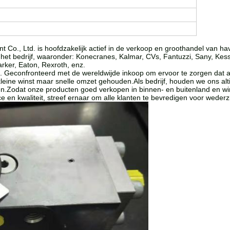
nt Co., Ltd. is hoofdzakelijk actief in de verkoop en groothandel va
t bedrijf, waaronder: Konecranes, Kalmar, CVs, Fantuzzi, Sany, Kessle
arker, Eaton, Rexroth, enz.
en. Geconfronteerd met de wereldwijde inkoop om ervoor te zorgen dat a
kleine winst maar snelle omzet gehouden.Als bedrijf, houden we ons alti
n.Zodat onze producten goed verkopen in binnen- en buitenland en wi
vice en kwaliteit, streef ernaar om alle klanten te bevredigen voor weder