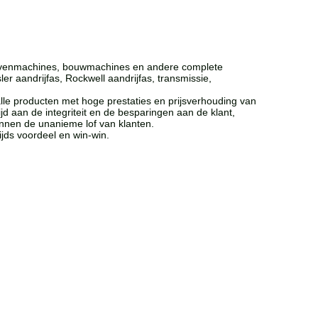
n havenmachines, bouwmachines en andere complete
r aandrijfas, Rockwell aandrijfas, transmissie,
lle producten met hoge prestaties en prijsverhouding van
jd aan de integriteit en de besparingen aan de klant,
nnen de unanieme lof van klanten.
zijds voordeel en win-win.