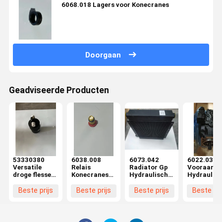
6068.018 Lagers voor Konecranes
Doorgaan
Geadviseerde Producten
53330380
6038.008
6073.042
6022.037
Versatile
Relais
Radiator Gp
Vooraanhe
droge flessen
Konecranes
Hydraulische
Hydraulis
Konecranes
Reach
olie
pomp
Lift Truck
Stacker Parts
Konecranes
Energie-
Beste prijs
Beste prijs
Beste prijs
Beste pri
Parts Eco-
Met Compact
Reach
efficiëntie
vriendelijk
Design CE
Stacker
Konecrane
onderdelen
Reach
lekbestendig
Stacker Pa