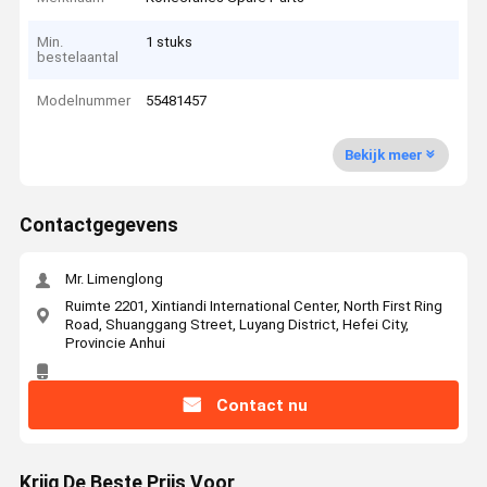
Min.
1 stuks
bestelaantal
Modelnummer
55481457
Bekijk meer
Contactgegevens
Mr. Limenglong
Ruimte 2201, Xintiandi International Center, North First Ring
Road, Shuanggang Street, Luyang District, Hefei City,
Provincie Anhui
Contact nu
Krijg De Beste Prijs Voor