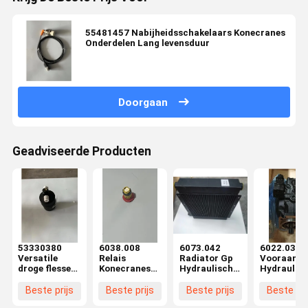
55481457 Nabijheidsschakelaars Konecranes
Onderdelen Lang levensduur
Doorgaan
Geadviseerde Producten
53330380
6038.008
6073.042
6022.037
Versatile
Relais
Radiator Gp
Vooraanhe
droge flessen
Konecranes
Hydraulische
Hydraulis
Konecranes
Reach
olie
pomp
Lift Truck
Stacker Parts
Konecranes
Energie-
Beste prijs
Beste prijs
Beste prijs
Beste pri
Parts Eco-
Met Compact
Reach
efficiëntie