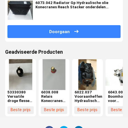
6073.042 Radiator Gp Hydraulische olie
Konecranes Reach Stacker onderdelen
lekbestendig
Doorgaan
Geadviseerde Producten
53330380
6038.008
6022.037
6043.007
Versatile
Relais
Vooraanheffen
Boomhoeks
droge flessen
Konecranes
Hydraulische
voor
Konecranes
Reach
pomp
container
Lift Truck
Stacker Parts
Energie-
Beste prijs
Beste prijs
Beste prijs
Beste pri
Parts Eco-
Met Compact
efficiëntie
vriendelijk
Design CE
Konecranes
Reach
Stacker Parts