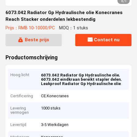
1
/
1
6073.042 Radiator Gp Hydraulische olie Konecranes
Reach Stacker onderdelen lekbestendig
Prijs：RMB 10-10000/PC
MOQ：1 stuks
Beste prijs
Contact nu
Productomschrijving
Hoog licht
,
6073.042 Radiator Gp Hydraulische olie
,
6073.042 eindkraan bereikt stapler delen
Leakproof Radiator Gp Hydraulische olie
Certificering
CE.Konecranes
Levering
1000 stuks
vermogen
Levertijd
3-5 Werkdagen