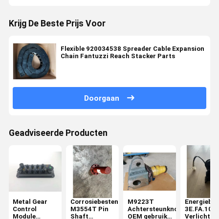
Krijg De Beste Prijs Voor
Flexible 920034538 Spreader Cable Expansion
Chain Fantuzzi Reach Stacker Parts
Doorgaan
Geadviseerde Producten
Metal Gear
Corrosiebestendig
M9223T
Energiebes
Control
M3554T Pin
Achtersteunknop
3E.FA.104
Module
Shaft
OEM gebruikt
Verlichting