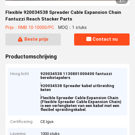
1
/
1
Flexible 920034538 Spreader Cable Expansion Chain
Fantuzzi Reach Stacker Parts
Prijs：RMB 10-10000/PC
MOQ：1 stuks
Beste prijs
Contact nu
Productomschrijving
Hoog licht
920034538 1130801000400 fantuzzi
bereikstapelers
,
920034538 Spreader kabel uitbreiding
keten
,
Flexible Spreader Cable Expansion Chain
(Flexible Spreader Cable Expansion Chain)
is een verlengketen van een kabel met een
flexibel spreidingskabel.
Certificering
CE.Igus
Levering
1000 stuks