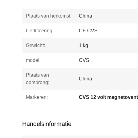
Plaats van herkomst:
China
Certificering:
CE.CVS
Gewicht:
1 kg
model:
CVS
Plaats van
China
oorsprong:
Markeren:
CVS 12 volt magnetoventi
Handelsinformatie