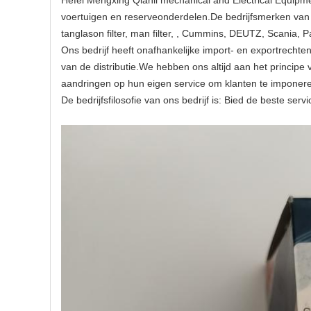
Hefei Mengxing Qianli mechanical and Electrical Equip
voertuigen en reserveonderdelen.De bedrijfsmerken van h
tanglason filter, man filter, , Cummins, DEUTZ, Scania, P
Ons bedrijf heeft onafhankelijke import- en exportrecht
van de distributie.We hebben ons altijd aan het principe 
aandringen op hun eigen service om klanten te imponere
De bedrijfsfilosofie van ons bedrijf is: Bied de beste ser