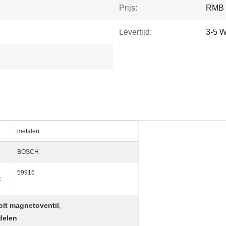
Prijs:
RMB 
Levertijd:
3-5 
metalen
BOSCH
59916
:
olt magnetoventil
,
delen