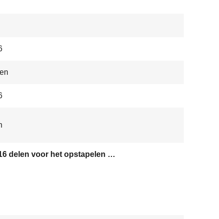
6
len
6
h
599916 delen voor het opstapelen van bereikstukken