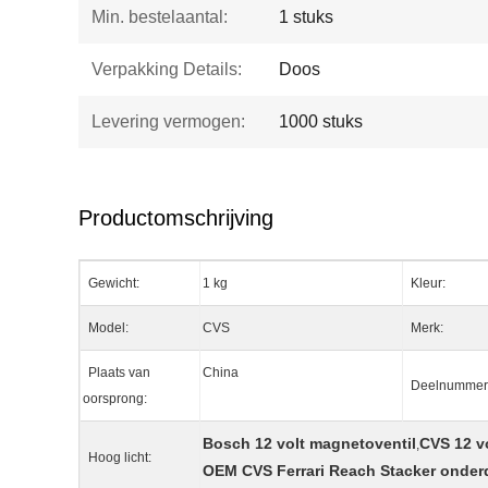
Min. bestelaantal:
1 stuks
Verpakking Details:
Doos
Levering vermogen:
1000 stuks
Productomschrijving
Gewicht:
1 kg
Kleur:
Model:
CVS
Merk:
Plaats van
China
Deelnummer
oorsprong:
Bosch 12 volt magnetoventil
CVS 12 v
,
Hoog licht:
OEM CVS Ferrari Reach Stacker onder