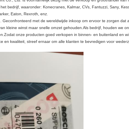
ment Co., Ltd. is voornamelijk bezig met de verkoop en groothandel 
et bedrijf, waaronder: Konecranes, Kalmar, CVs, Fantuzzi, Sany, Kessle
arker, Eaton, Rexroth, enz.
en. Geconfronteerd met de wereldwijde inkoop om ervoor te zorgen dat a
van kleine winst maar snelle omzet gehouden.Als bedrijf, houden we ons 
n.Zodat onze producten goed verkopen in binnen- en buitenland en wi
vice en kwaliteit, streef ernaar om alle klanten te bevredigen voor weder