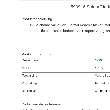
599916 Solenoïde 
Productbeschrijving
599916 Solenoïde Valve CVS Ferrari Reach Stacker Part
onderdelen,die speciaal is bedoeld voor kopers van gr
Productparameters
Deelnummer
599916
MOQ
5
PCS
Toepassing
Vorkheftru
Verpakking
Neutrale v
Beschrijving
Airconditio
Profiel van de onderneming