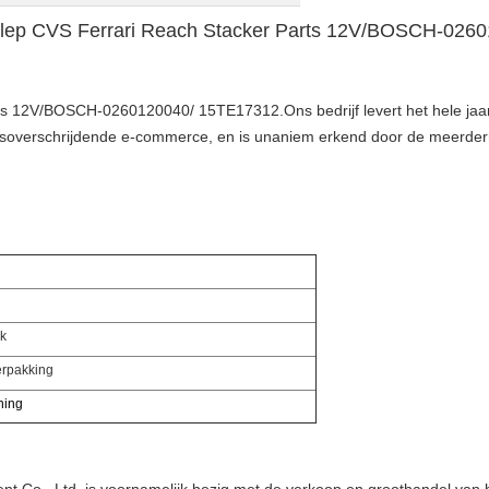
klep CVS Ferrari Reach Stacker Parts 12V/BOSCH-026
s 12V/BOSCH-0260120040/ 15TE17312.Ons bedrijf levert het hele jaar
ensoverschrijdende e-commerce, en is unaniem erkend door de meerder
ck
erpakking
ning