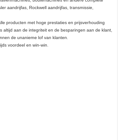
van havenmachines, bouwmachines en andere complete
r aandrijfas, Rockwell aandrijfas, transmissie,
lle producten met hoge prestaties en prijsverhouding
altijd aan de integriteit en de besparingen aan de klant,
nnen de unanieme lof van klanten.
zijds voordeel en win-win.