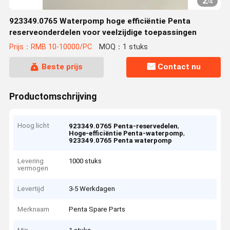
2
/
4
923349.0765 Waterpomp hoge efficiëntie Penta
reserveonderdelen voor veelzijdige toepassingen
Prijs：RMB 10-10000/PC
MOQ：1 stuks
Beste prijs
Contact nu
Productomschrijving
Hoog licht
,
923349.0765 Penta-reservedelen
,
Hoge-efficiëntie Penta-waterpomp
923349.0765 Penta waterpomp
Levering
1000 stuks
vermogen
Levertijd
3-5 Werkdagen
Merknaam
Penta Spare Parts