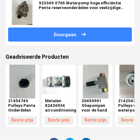
923349.0765 Waterpomp hoge efficiëntie
Penta reserveonderdelen voor veelzijdige
toepassingen
Doorgaan
Geadviseerde Producten
21454749
Metalen
20450901
21425431
Pulleys Penta
82436934
Oliepompen
Pulleys vo
Onderdelen
airconditioningcompressor
voor de hand
waterpom
Penta
Onderdele
Beste prijs
Beste prijs
Beste prijs
Beste pri