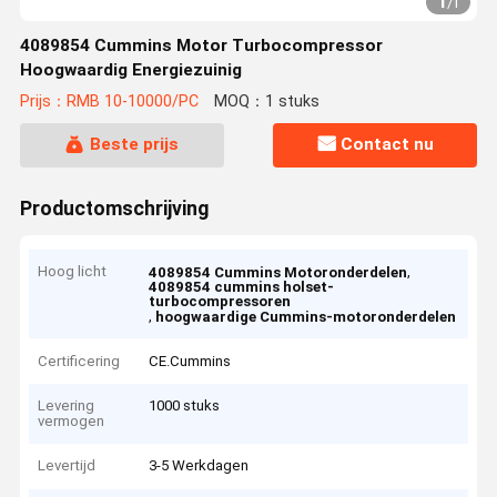
1
/
1
4089854 Cummins Motor Turbocompressor
Hoogwaardig Energiezuinig
Prijs：RMB 10-10000/PC
MOQ：1 stuks
Beste prijs
Contact nu
Productomschrijving
Hoog licht
,
4089854 Cummins Motoronderdelen
4089854 cummins holset-
turbocompressoren
,
hoogwaardige Cummins-motoronderdelen
Certificering
CE.Cummins
Levering
1000 stuks
vermogen
Levertijd
3-5 Werkdagen