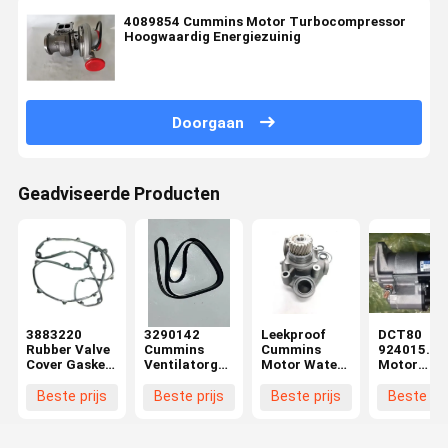
4089854 Cummins Motor Turbocompressor
Hoogwaardig Energiezuinig
Doorgaan
Geadviseerde Producten
3883220
3290142
Leekproof
DCT80
Rubber Valve
Cummins
Cummins
924015.24
Cover Gasket
Ventilatorgordels
Motor Water
Motor
QSM11
Hoog
Pump
Startmoto
Cummins
duurzaam
923349.0765
Krachtige
Beste prijs
Beste prijs
Beste prijs
Beste pri
Generator
chemisch
OEM Voor
lichtgewic
Onderdelen
bestand
industriële
stille werk
Duurzaam