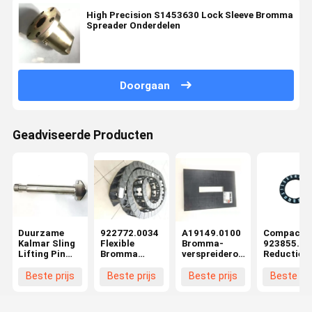
High Precision S1453630 Lock Sleeve Bromma
Spreader Onderdelen
Doorgaan
Geadviseerde Producten
Duurzame
922772.0034
A19149.0100
Compact
Kalmar Sling
Flexible
Bromma-
923855.00
Lifting Pin
Bromma
verspreideronderdelen
Reductie-
Bromma
Spreader
Nylon-
naaldlager
Spreader
Spare Parts
schuiver
Bromma-
Beste prijs
Beste prijs
Beste prijs
Beste pri
Spare Parts
Telescopische
zwart
verspreide
924015.0561
Boom Cable
Lichtgewicht
Drag Chain
Hoge sterkte