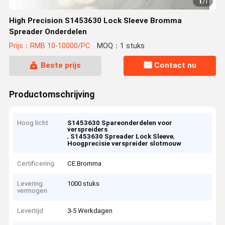
1
/
1
High Precision S1453630 Lock Sleeve Bromma
Spreader Onderdelen
Prijs：RMB 10-10000/PC
MOQ：1 stuks
Beste prijs
Contact nu
Productomschrijving
Hoog licht
S1453630 Spareonderdelen voor
verspreiders
,
,
S1453630 Spreader Lock Sleeve
Hoogprecisie verspreider slotmouw
Certificering
CE.Bromma
Levering
1000 stuks
vermogen
Levertijd
3-5 Werkdagen