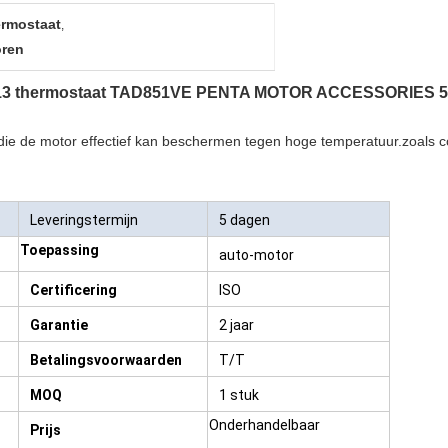
ermostaat
,
oren
13 thermostaat TAD851VE PENTA MOTOR ACCESSORIES 5
die de motor effectief kan beschermen tegen hoge temperatuur.zoals 
Leveringstermijn
5 dagen
Toepassing
auto-motor
Certificering
ISO
Garantie
2 jaar
Betalingsvoorwaarden
T/T
MOQ
1 stuk
Onderhandelbaar
Prijs