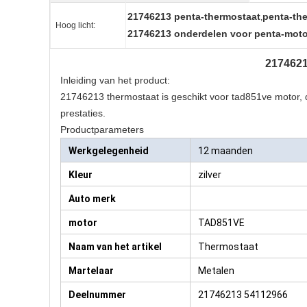
21746213 penta-thermostaat
penta-th
,
Hoog licht:
21746213 onderdelen voor penta-mot
217462
Inleiding van het product:
21746213 thermostaat is geschikt voor tad851ve motor, 
prestaties.
Productparameters
Werkgelegenheid
12 maanden
Kleur
zilver
Auto merk
motor
TAD851VE
Naam van het artikel
Thermostaat
Martelaar
Metalen
Deelnummer
21746213 54112966