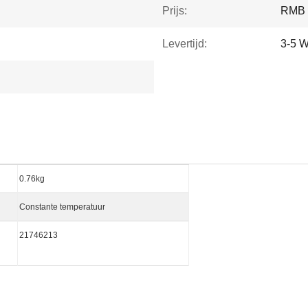
Prijs:
RMB 
Levertijd:
3-5 
0.76kg
Constante temperatuur
21746213