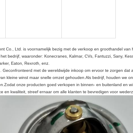
ment Co., Ltd. is voornamelijk bezig met de verkoop en groothandel 
et bedrijf, waaronder: Konecranes, Kalmar, CVs, Fantuzzi, Sany, Kessle
arker, Eaton, Rexroth, enz.
en. Geconfronteerd met de wereldwijde inkoop om ervoor te zorgen dat a
van kleine winst maar snelle omzet gehouden.Als bedrijf, houden we ons 
n.Zodat onze producten goed verkopen in binnen- en buitenland en wi
vice en kwaliteit, streef ernaar om alle klanten te bevredigen voor weder