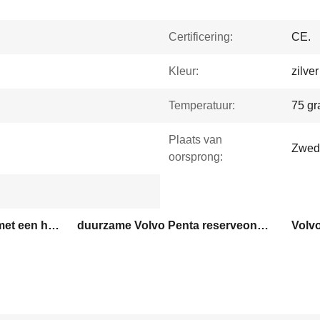
Certificering:
CE.
Kleur:
zilver
Temperatuur:
75 gr
Plaats van
Zwed
oorsprong:
volvo penta-onderdelen met een hoge precisie
duurzame Volvo Penta reserveonderdelen